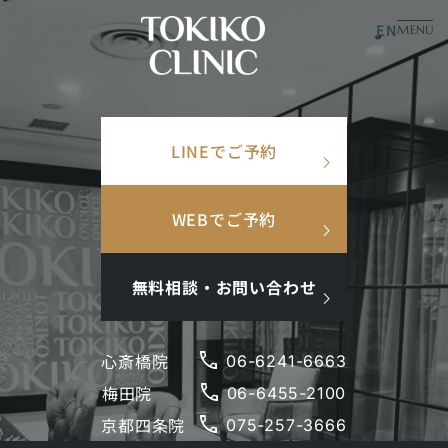
内
EN
美容皮膚科
美容内科
MENU
×
容
を
TOP
/
美容コラム
/
身体
ス
検索ワード
キ
Beauty Column
LINEでご予約
ッ
検
美容コラム
search
プ
索
人気ワード
WEBでご予約
#美肌
#インナーケア
#アンチエイジング
#点滴
#ホルモン補充
#メンズ肌
#ニキビ跡
無料相談・お問い合わせ
美容の専門家であるトキコクリニックのドクターが発
phone
心斎橋院
06-6241-6663
信するコラムです。
phone
梅田院
閉じる
06-6455-2100
さまざまな美容のお悩みに対する知識や美容医療の最
phone
京都四条院
075-257-3666
新情報などをお届けします。