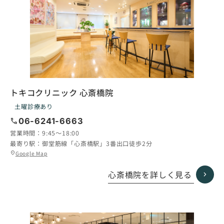
トキコクリニック 心斎橋院
土曜診療あり
call
06-6241-6663
営業時間：
9:45〜18:00
最寄り駅：
御堂筋線「心斎橋駅」3番出口徒歩2分
グ
Google Map
location_on
ル
ー
心斎橋院を詳しく見る
プ
リ
ン
ク