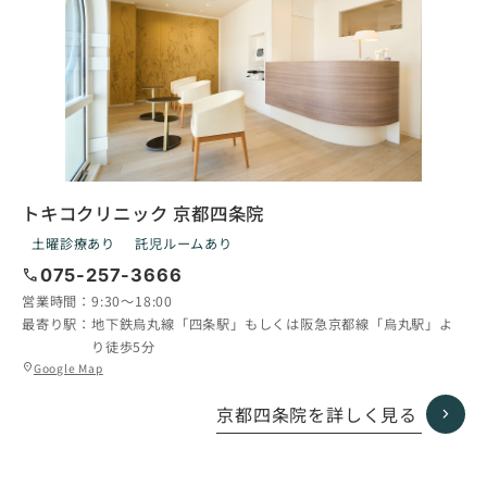
トキコクリニック 京都四条院
土曜診療あり
託児ルームあり
call
075-257-3666
営業時間：
9:30〜18:00
最寄り駅：
地下鉄烏丸線「四条駅」もしくは阪急京都線「烏丸駅」よ
り徒歩5分
グ
Google Map
location_on
ル
ー
京都四条院を詳しく見る
プ
リ
ン
ク