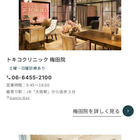
トキコクリニック 梅田院
土曜・日曜診療あり
call
06-6455-2100
営業時間：
9:45〜18:00
最寄り駅：
JR「大阪駅」から徒歩３分
グ
Google Map
location_on
ル
ー
梅田院を詳しく見る
プ
リ
ン
ク