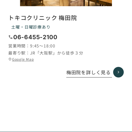
トキコクリニック 梅田院
土曜・日曜診療あり
06-6455-2100
call
営業時間：
9:45〜18:00
最寄り駅：
JR「大阪駅」から徒歩３分
グ
Google Map
location_on
ル
ー
梅田院を詳しく見る
プ
リ
ン
ク