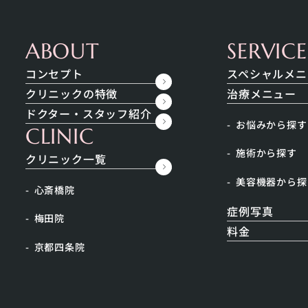
内科
コンセプト
ス
ABOUT
SERVICE
コンセプト
スペシャルメニ
クリニックの特徴
治療メニュー
ドクター・スタッフ紹介
お悩みから探す
CLINIC
施術から探す
クリニック一覧
Beauty Column
美容機器から探
心斎橋院
美容コラム
症例写真
梅田院
補充
#メンズ肌
#ニキビ跡
料金
京都四条院