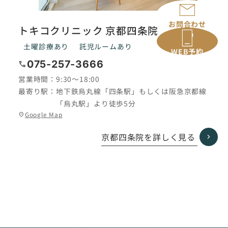
お問合わせ
トキコクリニック 京都四条院
土曜診療あり
託児ルームあり
WEB予約
075-257-3666
call
営業時間：
9:30〜18:00
最寄り駅：
地下鉄烏丸線「四条駅」もしくは阪急京都線
「烏丸駅」より徒歩5分
グ
Google Map
location_on
ル
ー
京都四条院を詳しく見る
プ
リ
ン
ク