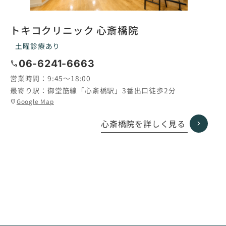
トキコクリニック 心斎橋院
土曜診療あり
06-6241-6663
call
営業時間：
9:45〜18:00
最寄り駅：
御堂筋線「心斎橋駅」3番出口徒歩2分
グ
Google Map
location_on
ル
ー
心斎橋院を詳しく見る
プ
リ
ン
ク