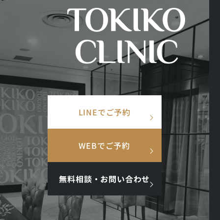
内
容
美容皮膚科
美容
×
を
ス
キ
TOP
/
美容コラム
/
赤ら顔
ッ
プ
検索ワード
LINEでご予約
検
索
人気ワード
WEBでご予約
#美肌
#インナーケア
#アンチエイジング
#点滴
#ホルモン
無料相談・お問い合わせ