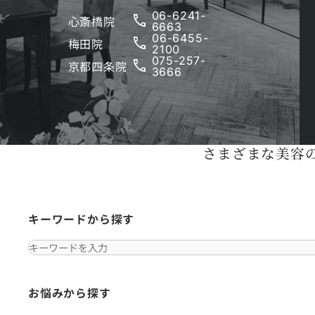
06-6241-
phone
心斎橋院
6663
06-6455-
phone
梅田院
2100
075-257-
phone
京都四条院
3666
美容の専門
さまざまな美容
キーワードから探す
お悩みから探す