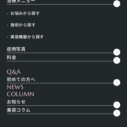
治療メニュー
ニキビの種類とそれぞれに適した治療方法をご
紹介
お悩みから探す
誰でも経験のあるニキビ。ニキビが１つできただけで
施術から探す
も、なんとなくその日のテンションが下がってしまい
ます。症状が軽く数日で治ってしまうニキビから何度も
美容機器から探す
同じところに繰…
症例写真
料金
美容コラム
ビタミンCは朝に使っちゃダメって本当？日焼け
Q&A
対策にお勧めのケアを美容皮膚科医が解説
初めての方へ
NEWS
「ビタミンCのコスメを朝使うと日焼けしてしまう」
COLUMN
「ビタミンCがたっぷり入っているフルーツを朝食べる
と日焼けしやすくなる」など、そんな噂を聞いたこと
お知らせ
はありませんか…
美容コラム
美容コラム