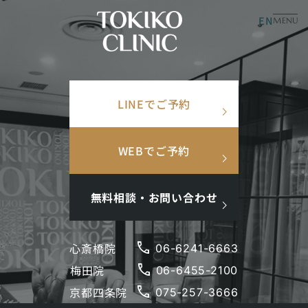
内
EN
美容皮膚科
美容内科
MENU
×
容
を
ス
検索ワード
キ
「インナーケア」 の検索結果
：
30
件
LINEでご予約
ッ
検
search
プ
索
人気ワード
WEBでご予約
美容コラム
#美肌
#インナーケア
#アンチエイジング
#点滴
ポルフィリンとは？肌診断でわかる毛穴トラブ
#ホルモン補充
#メンズ肌
#ニキビ跡
ルの原因とその改善方法
無料相談・お問い合わせ
この記事では、「ポルフィリン」とは何か、肌診断で
どのように解析されるのかについて解説します。特
phone
心斎橋院
06-6241-6663
に、毛穴の詰まりやニキビの原因に直結するポルフィ
phone
梅田院
リンを可視化するネ…
閉じる
06-6455-2100
phone
京都四条院
075-257-3666