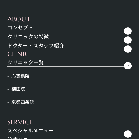
投稿
年末年始の診療日のお知らせ
ABOUT
平素よりトキコクリニックをご愛顧いただきましてあ
コンセプト
りがとうございます。 トキコクリニック年末年始の診
クリニックの特徴
療時間についてお知らせ致します。 <年内最終の診療日
ドクター・スタッフ紹介
&g…
CLINIC
クリニック一覧
美容コラム
心斎橋院
大阪のニキビ治療でおすすめの美容皮膚科
大阪には美容皮膚科が多く存在します。そのためクリ
梅田院
ニック選びというのは非常に難しいと思います。クリ
京都四条院
ニックごとに様々な特色があり、得意な施術や治療も
異なります。 今…
SERVICE
スペシャルメニュー
美容コラム