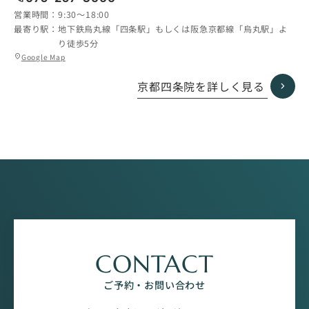
営業時間：
9:30〜18:00
最寄り駅：
地下鉄烏丸線「四条駅」もしくは阪急京都線「烏丸駅」よ
り徒歩5分
グ
Google Map
location_on
ル
ー
京都四条院を詳しく見る
プ
リ
ン
ク
CONTACT
ご予約・お問い合わせ