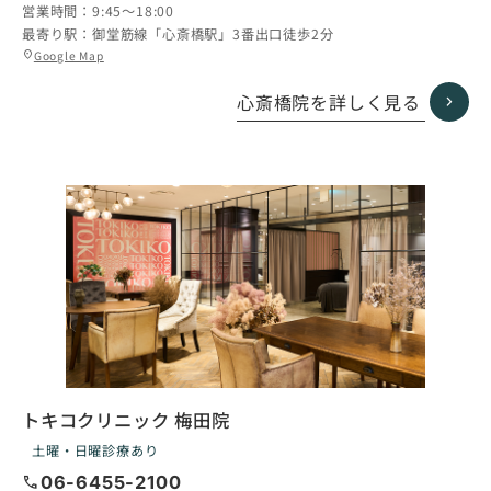
営業時間：
9:45〜18:00
最寄り駅：
御堂筋線「心斎橋駅」3番出口徒歩2分
グ
Google Map
location_on
ル
ー
心斎橋院を詳しく見る
プ
リ
ン
ク
トキコクリニック 梅田院
土曜・日曜診療あり
call
06-6455-2100