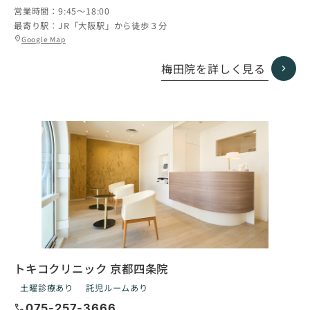
営業時間：
9:45〜18:00
最寄り駅：
JR「大阪駅」から徒歩３分
グ
Google Map
location_on
ル
ー
梅田院を詳しく見る
プ
リ
ン
ク
トキコクリニック 京都四条院
土曜診療あり
託児ルームあり
call
075-257-3666