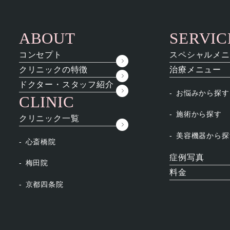
内科
コンセプト
ス
ABOUT
SERVIC
コンセプト
スペシャルメニ
クリニックの特徴
治療メニュー
ドクター・スタッフ紹介
お悩みから探す
CLINIC
施術から探す
クリニック一覧
眼取扱開始しました
美容機器から探
心斎橋院
症例写真
梅田院
補充
#メンズ肌
#ニキビ跡
料金
京都四条院