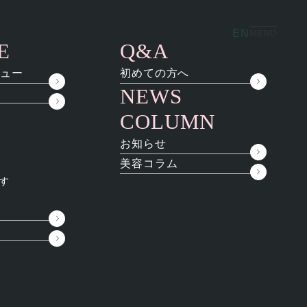
ペシャルメニュー
料金
無料相談
EN
MENU
E
Q&A
ュー
初めての方へ
NEWS
COLUMN
お知らせ
美容コラム
search
す