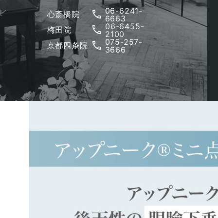
06-6241-
phone
心斎橋院
6663
06-6455-
phone
梅田院
2100
075-257-
phone
京都四条院
3666
アップニークミニ点眼液0.1％（一般名：オキシメタゾ
点眼を開始して15分程度で眼瞼が上がり始めて、6~8
従来は眼瞼下垂に対する治療方法は手術しかありません