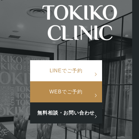
美容皮膚科
美容
×
TOP
/
お知らせ
/
アップニーク®︎点眼取扱開始しました
検索ワード
LINEでご予約
検
アップニーク®︎点
索
人気ワード
WEBでご予約
#美肌
#インナーケア
#アンチエイジング
#点滴
#ホルモン
2026.06.11
お知らせ
無料相談・お問い合わせ