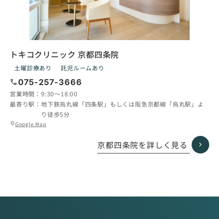
トキコクリニック 京都四条院
土曜診療あり
託児ルームあり
call
075-257-3666
営業時間：
9:30〜18:00
最寄り駅：
地下鉄烏丸線「四条駅」もしくは阪急京都線「烏丸駅」よ
り徒歩5分
グ
Google Map
location_on
ル
ー
京都四条院を詳しく見る
プ
リ
ン
ク