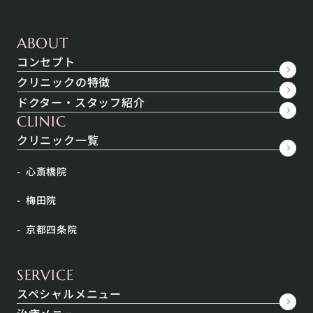
ABOUT
こちらの症例写真は当院規定のプライバシーポリシーに則り、掲載に同意してい
コンセプト
ただいた方の写真のみを使用しております。
クリニックの特徴
CASE
No.
12371
ドクター・スタッフ紹介
※お問い合わせ時はこちらの番号をお伝えください
CLINIC
クリニック一覧
施術名
SMAS-UP
心斎橋院
施術の価格
顔 1回 ¥27,500
顔＋首 1回 ￥33,000
梅田院
施術当時の価格です
京都四条院
SERVICE
スペシャルメニュー
施術の説明