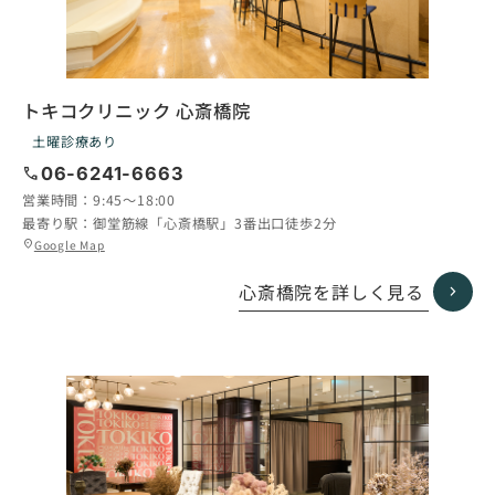
トキコクリニック 心斎橋院
土曜診療あり
call
06-6241-6663
営業時間：
9:45〜18:00
最寄り駅：
御堂筋線「心斎橋駅」3番出口徒歩2分
グ
Google Map
location_on
ル
ー
心斎橋院を詳しく見る
プ
リ
ン
ク