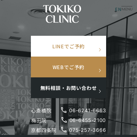
EN
美容皮膚科
美容内科
MENU
×
TOP
/
症例写真
/
No.12371 SMAS-UP
検索ワード
LINEでご予約
検
search
SMAS-UP
索
人気ワード
No.
12371
たるみ
小顔
WEBでご予約
#美肌
#インナーケア
#アンチエイジング
#点滴
#ホルモン補充
#メンズ肌
#ニキビ跡
無料相談・お問い合わせ
phone
心斎橋院
06-6241-6663
phone
梅田院
閉じる
06-6455-2100
phone
京都四条院
075-257-3666