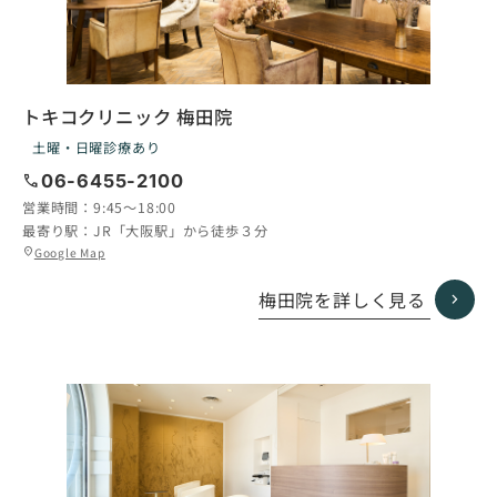
トキコクリニック 梅田院
土曜・日曜診療あり
call
06-6455-2100
営業時間：
9:45〜18:00
最寄り駅：
JR「大阪駅」から徒歩３分
グ
Google Map
location_on
ル
ー
梅田院を詳しく見る
プ
リ
ン
ク