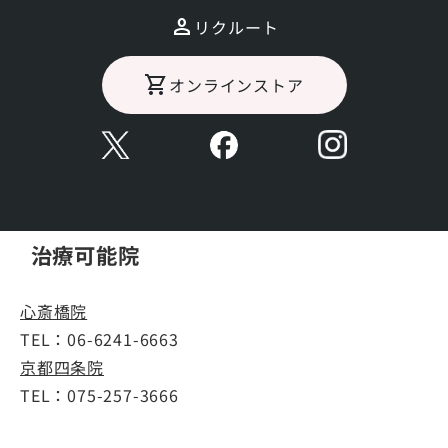
標準的な治療期間や回数等
リクルート
１回。２～４週間ごとの継続が理想的。
オンラインストア
担当医
治療可能院
心斎橋院
TEL：
06-6241-6663
京都四条院
TEL：
075-257-3666