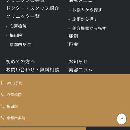
ドクター・スタッフ紹介
お悩みから探す
クリニック一覧
施術から探す
心斎橋院
美容機器から探す
梅田院
症例
料金
京都四条院
初めての方へ
お知らせ
お問い合わせ・無料相談
美容コラム
WEB予約
リクルート
WEB予約
LINE予約
心斎橋院
梅田院
トキコクリニック認定再生医療等委員会
コンテンツ制作ポリシー
医療機関ホームページガイドライン
プライバシーポリシー
京都四条院
keyboard_control_key