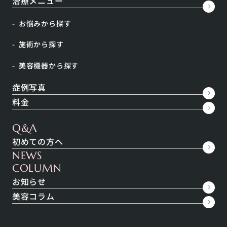
治療メニュー
スマスアップは、「TripollarRFという特許取得の高
お悩みから探す
周波の熱エネルギー（アポロ）」と「DMAという局所
施術から探す
電気刺激」２種類の刺激を同時に使い、肌の引き締め
と筋肉の活性を同時に行うマシンです。
美容機器から探す
高周波の熱刺激でコラーゲン再生と脂肪細胞を減少
症例写真
し、DMAの電気刺激でSMAS筋（表情筋）などの緩ん
料金
だ筋肉を効果的に収縮するため、即自的な小顔効果と
サイズダウンが実感できます。
Q&A
初めての方へ
NEWS
リスク・副作用
COLUMN
お知らせ
稀に赤み、火傷、ほてり感
美容コラム