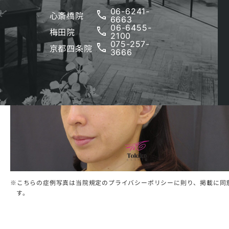
06-6241-
phone
心斎橋院
6663
06-6455-
phone
梅田院
2100
075-257-
phone
京都四条院
3666
こちらの症例写真は当院規定のプライバシーポリシーに則り、掲載に同
す。