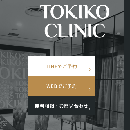
美容皮膚科
美容
×
TOP
/
症例写真
/
No.12393 ヒアルロン酸注入（リフトアップ）
検索ワード
LINEでご予約
検
ヒアルロン酸注入（
索
人気ワード
WEBでご予約
No.
12393
たるみ
ヒアルロン酸注射
小顔
#美肌
#インナーケア
#アンチエイジング
#点滴
#ホルモン
無料相談・お問い合わせ