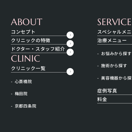
内科
コンセプト
ス
ABOUT
SERVICE
コンセプト
スペシャルメニ
クリニックの特徴
治療メニュー
ドクター・スタッフ紹介
お悩みから探す
CLINIC
施術から探す
クリニック一覧
リフトアップ）
美容機器から探
心斎橋院
症例写真
梅田院
補充
#メンズ肌
#ニキビ跡
料金
京都四条院