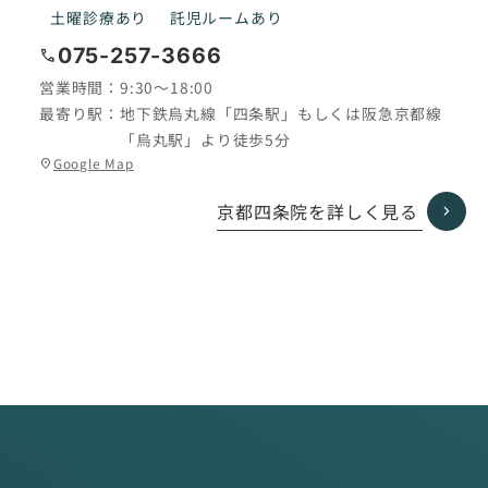
土曜診療あり
託児ルームあり
075-257-3666
call
営業時間：
9:30〜18:00
最寄り駅：
地下鉄烏丸線「四条駅」もしくは阪急京都線
「烏丸駅」より徒歩5分
グ
Google Map
location_on
ル
ー
京都四条院を詳しく見る
プ
リ
ン
ク