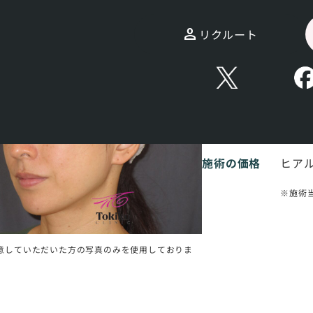
閉じる
リクルート
CASE
No.
1
※お問
施術名
ヒア
施術の価格
ヒアル
施術
意していただいた方の写真のみを使用しておりま