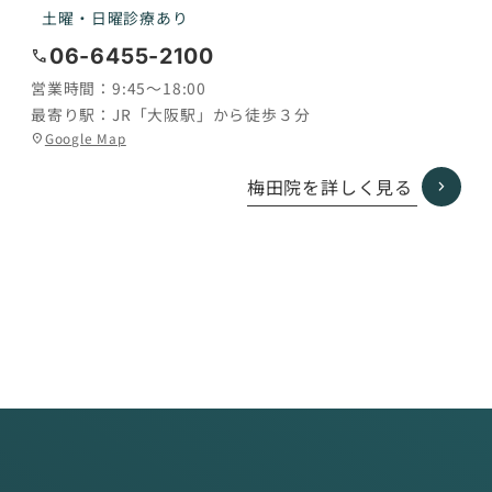
土曜・日曜診療あり
06-6455-2100
call
営業時間：
9:45〜18:00
最寄り駅：
JR「大阪駅」から徒歩３分
グ
Google Map
location_on
ル
ー
梅田院を詳しく見る
プ
リ
ン
ク