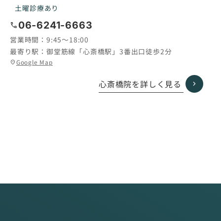
土曜診療あり
06-6241-6663
call
営業時間：
9:45〜18:00
最寄り駅：
御堂筋線「心斎橋駅」3番出口徒歩2分
グ
Google Map
location_on
ル
ー
心斎橋院を詳しく見る
プ
リ
ン
ク