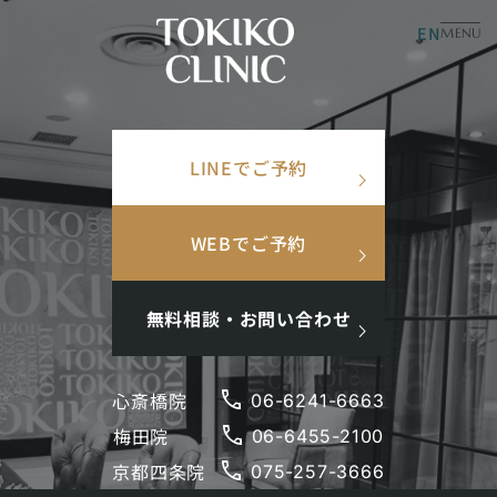
EN
美容皮膚科
美容内科
MENU
×
TOP
/
症例写真
/
No.6511 マイクロボトックス
検索ワード
LINEでご予約
検
search
マイクロボトックス
索
人気ワード
No.
6511
シワ
WEBでご予約
#美肌
#インナーケア
#アンチエイジング
#点滴
#ホルモン補充
#メンズ肌
#ニキビ跡
無料相談・お問い合わせ
phone
心斎橋院
06-6241-6663
phone
梅田院
閉じる
06-6455-2100
phone
京都四条院
075-257-3666