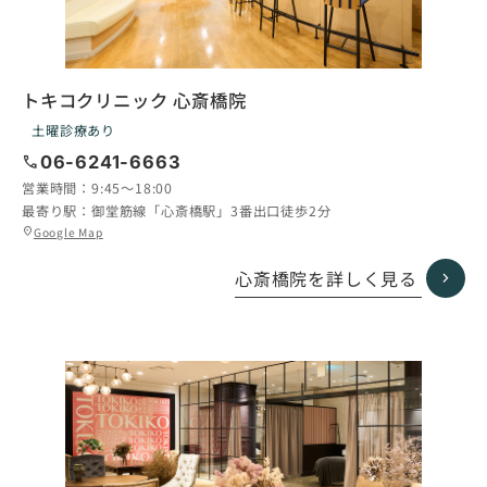
トキコクリニック 心斎橋院
土曜診療あり
call
06-6241-6663
営業時間：
9:45〜18:00
最寄り駅：
御堂筋線「心斎橋駅」3番出口徒歩2分
グ
Google Map
location_on
ル
ー
心斎橋院を詳しく見る
プ
リ
ン
ク