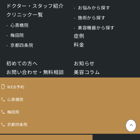
ドクター・スタッフ紹介
お悩みから探す
クリニック一覧
施術から探す
心斎橋院
美容機器から探す
梅田院
症例
料金
京都四条院
初めての方へ
お知らせ
お問い合わせ・無料相談
美容コラム
WEB予約
リクルート
WEB予約
LINE予約
心斎橋院
梅田院
トキコクリニック認定再生医療等委員会
コンテンツ制作ポリシー
医療機関ホームページガイドライン
プライバシーポリシー
京都四条院
keyboard_control_key