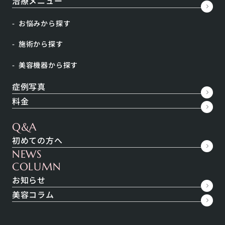
せずに、皮膚だけをつるっとはりのある状態にし、毛
治療メニュー
穴の引き締め効果もあります。 額や目の下、口元など
お悩みから探す
ボトックス注射では不自然な表情になるパーツに適し
ています。
施術から探す
美容機器から探す
リスク・副作用
症例写真
料金
リスク：表情のこわばり・歪み 副作用：内出血・腫
Q&A
れ・赤み。
初めての方へ
NEWS
COLUMN
標準的な治療期間や回数等
お知らせ
美容コラム
１回。３～６ヶ月ごとの継続が理想的。