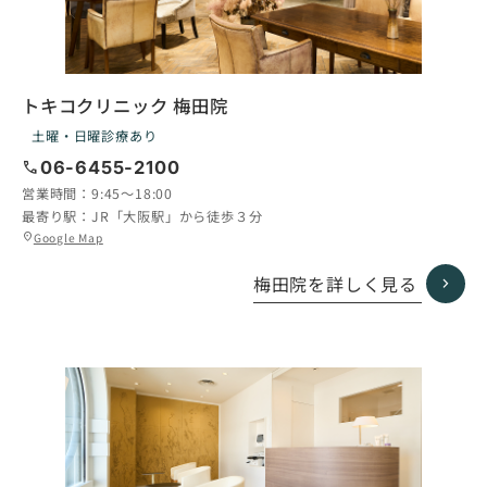
トキコクリニック 梅田院
土曜・日曜診療あり
call
06-6455-2100
営業時間：
9:45〜18:00
最寄り駅：
JR「大阪駅」から徒歩３分
グ
Google Map
location_on
ル
ー
梅田院を詳しく見る
プ
リ
ン
ク