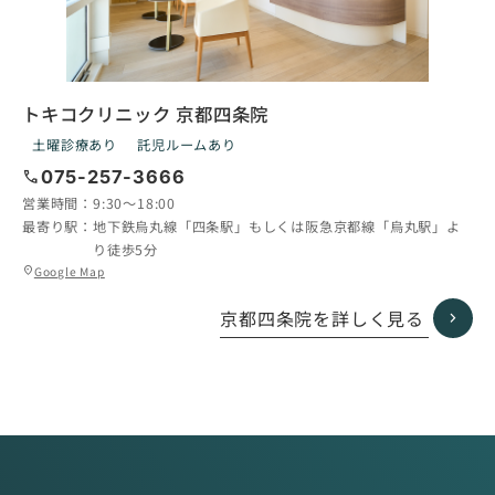
トキコクリニック 京都四条院
土曜診療あり
託児ルームあり
call
075-257-3666
営業時間：
9:30〜18:00
最寄り駅：
地下鉄烏丸線「四条駅」もしくは阪急京都線「烏丸駅」よ
り徒歩5分
グ
Google Map
location_on
ル
ー
京都四条院を詳しく見る
プ
リ
ン
ク