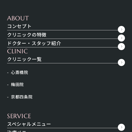
こちらの症例写真は当院規定のプライバシーポリシーに則り、掲載に同意してい
ただいた方の写真のみを使用しております。
ABOUT
CASE
No.
6511
コンセプト
※お問い合わせ時はこちらの番号をお伝えください
クリニックの特徴
施術名
マイクロボトックス
ドクター・スタッフ紹介
CLINIC
施術の価格
88,000円
クリニック一覧
施術当時の価格です
心斎橋院
梅田院
京都四条院
施術の説明
SERVICE
濃度を薄くしたボトックスを、筋肉ではなく皮膚に極
スペシャルメニュー
浅に極少量ずつ注射する方法です。 筋肉の動きは制限