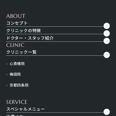
ABOUT
こちらの症例写真は当院規定のプライバシーポリシーに則り、掲載に同意してい
コンセプト
ただいた方の写真のみを使用しております。
クリニックの特徴
CASE
No.
9119
ドクター・スタッフ紹介
※お問い合わせ時はこちらの番号をお伝えください
CLINIC
クリニック一覧
施術名
クールスカルプティング
心斎橋院
施術の価格
クールスカルプティング アドバンテージ6
ヶ所 462,000円
梅田院
施術当時の価格です
京都四条院
SERVICE
スペシャルメニュー
施術の説明