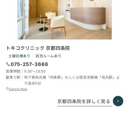
トキコクリニック 京都四条院
土曜診療あり
託児ルームあり
call
075-257-3666
営業時間：
9:30〜18:00
最寄り駅：
地下鉄烏丸線「四条駅」もしくは阪急京都線「烏丸駅」よ
り徒歩5分
グ
Google Map
location_on
ル
ー
京都四条院を詳しく見る
プ
リ
ン
ク