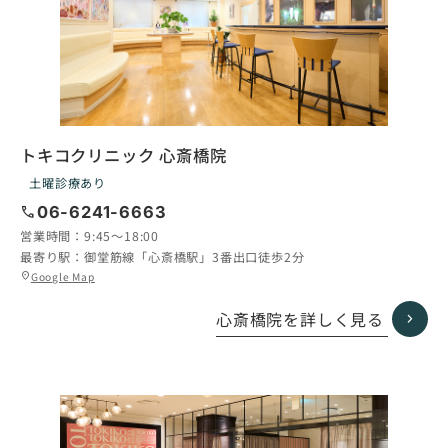
トキコクリニック 心斎橋院
土曜診療あり
call
06-6241-6663
営業時間：
9:45〜18:00
最寄り駅：
御堂筋線「心斎橋駅」3番出口徒歩2分
グ
Google Map
location_on
ル
ー
心斎橋院を詳しく見る
プ
リ
ン
ク