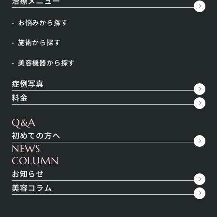
治療メニュー
クールスカルプティングは、脂肪細胞以外の組織には
お悩みから探す
ダメージを与えずに脂肪だけをシャーベット状に冷や
施術から探す
す事により、自然な代謝効果で脂肪細胞を減らすこと
ができる部分痩せ治療です。部分痩せをしたい場所に
美容機器から探す
専用アプリケータを装着した後、約35分そのままの状
症例写真
態でいるだけ。痛みや違和感などはほとんどなく、麻
料金
酔やメスも一切使いません。平均して、1回の施術で
約20%の脂肪が減少します。治療によって脂肪細胞の
Q&A
数自体が減少するため、リバウンドしにくいといわれ
初めての方へ
ています。
NEWS
COLUMN
お知らせ
リスク・副作用
美容コラム
リスク：凍傷、硬結、逆説的脂肪増大、凹凸 ダウン