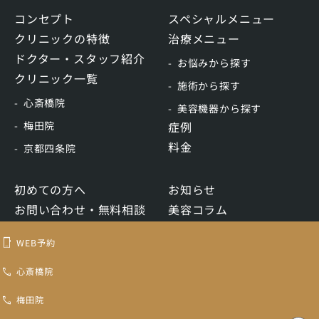
コンセプト
スペシャルメニュー
クリニックの特徴
治療メニュー
ドクター・スタッフ紹介
お悩みから探す
クリニック一覧
施術から探す
心斎橋院
美容機器から探す
梅田院
症例
料金
京都四条院
初めての方へ
お知らせ
お問い合わせ・無料相談
美容コラム
WEB予約
リクルート
WEB予約
LINE予約
心斎橋院
梅田院
トキコクリニック認定再生医療等委員会
コンテンツ制作ポリシー
医療機関ホームページガイドライン