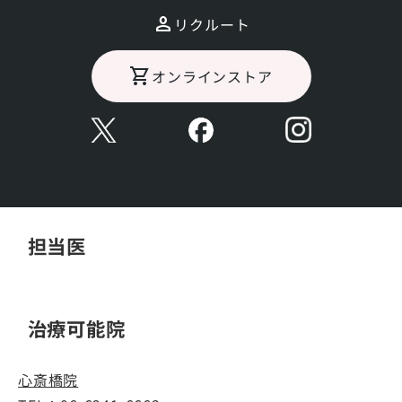
タイム：内出血斑、発赤、腫れ、知覚鈍麻、色素沈
リクルート
着、ヒリヒリ感
オンラインストア
標準的な治療期間や回数等
１回。２ヶ月程度。
担当医
治療可能院
心斎橋院