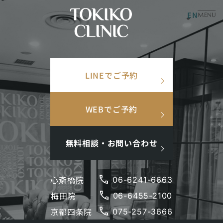
EN
美容皮膚科
美容内科
MENU
×
TOP
/
症例写真
/
No.9119 クールスカルプティング
検索ワード
LINEでご予約
検
search
クールスカルプティング
索
人気ワード
No.
9119
痩身
WEBでご予約
#美肌
#インナーケア
#アンチエイジング
#点滴
#ホルモン補充
#メンズ肌
#ニキビ跡
無料相談・お問い合わせ
phone
心斎橋院
06-6241-6663
phone
梅田院
閉じる
06-6455-2100
phone
京都四条院
075-257-3666