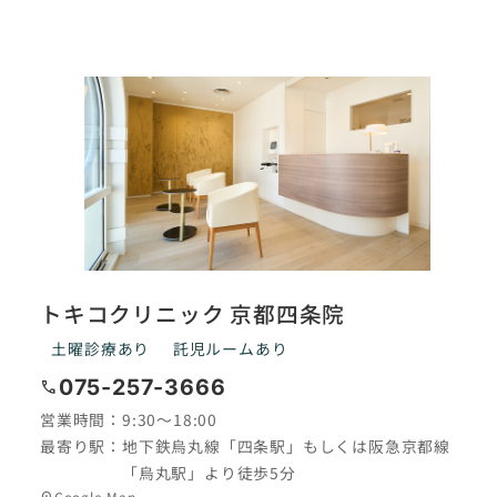
トキコクリニック 京都四条院
土曜診療あり
託児ルームあり
075-257-3666
call
営業時間：
9:30〜18:00
最寄り駅：
地下鉄烏丸線「四条駅」もしくは阪急京都線
「烏丸駅」より徒歩5分
グ
Google Map
location_on