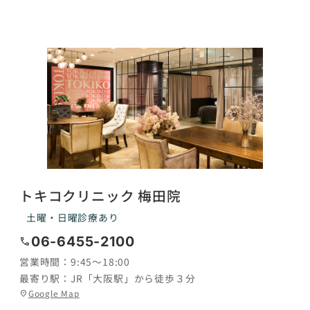
トキコクリニック 梅田院
土曜・日曜診療あり
06-6455-2100
call
営業時間：
9:45〜18:00
最寄り駅：
JR「大阪駅」から徒歩３分
グ
Google Map
location_on
ル