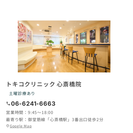
トキコクリニック 心斎橋院
土曜診療あり
06-6241-6663
call
営業時間：
9:45〜18:00
最寄り駅：
御堂筋線「心斎橋駅」3番出口徒歩2分
グ
Google Map
location_on
ル