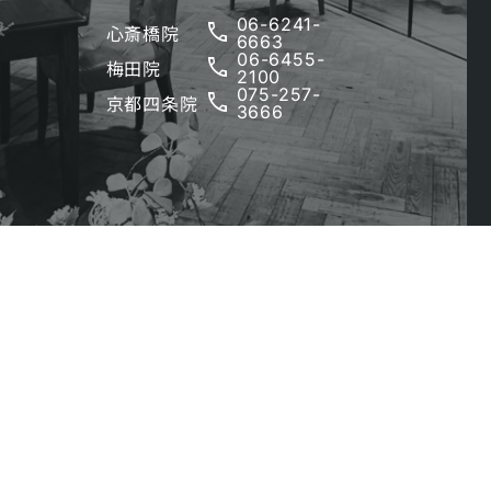
06-6241-
phone
心斎橋院
6663
06-6455-
phone
梅田院
2100
075-257-
phone
京都四条院
3666