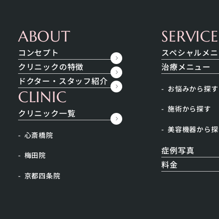
内科
コンセプト
ス
ABOUT
SERVICE
コンセプト
スペシャルメニ
クリニックの特徴
治療メニュー
ドクター・スタッフ紹介
お悩みから探す
CLINIC
施術から探す
クリニック一覧
美容機器から探
心斎橋院
症例写真
梅田院
いを是非させてくだ
補充
#メンズ肌
#ニキビ跡
料金
京都四条院