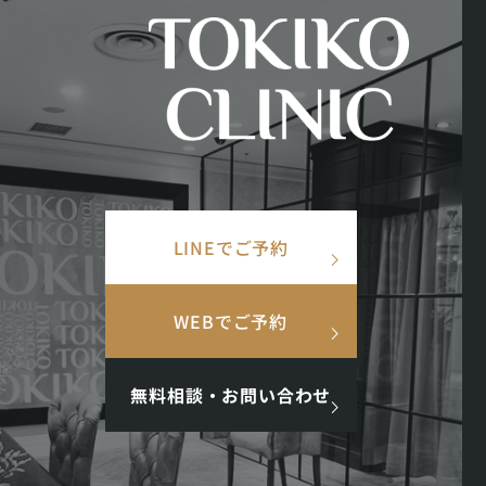
美容皮膚科
美容
×
TOP
/
ドクター・スタッフ紹介
/
北澤 美保
検索ワード
看護師長
LINEでご予約
検
北澤 美保
索
Miho Kitazawa
人気ワード
WEBでご予約
人生が、より豊かになるお手伝
#美肌
#インナーケア
#アンチエイジング
#点滴
#ホルモン
無料相談・お問い合わせ
さい。