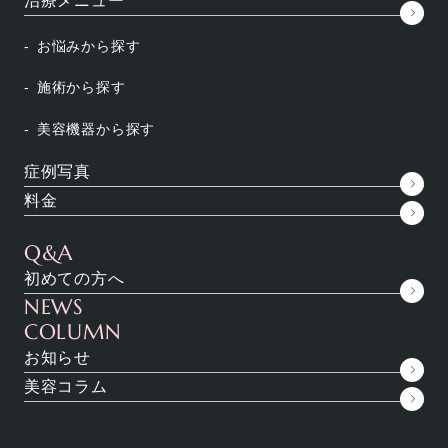
治療メニュー
お悩みから探す
施術から探す
美容機器から探す
”朝起きると顔の脂がすごいんです！顔の脂をなくす
方法はありませんか？”
症例写真
料金
そのようにご相談される方は多くいらっしゃいます。
高校生くらいのお若い方から30代、40代の方まで幅広
Q&A
い年代の方が顔の脂っぽさに悩んでいらっしゃいま
初めての方へ
す。
NEWS
COLUMN
顔の脂…皮脂は本来皮膚を守るために必要なもの。そ
お知らせ
のため、顔の脂をゼロにすることは不可能ですし、仮
美容コラム
にできたとしてもお勧めしません。