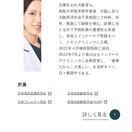
兵庫生まれ大阪育ち。
鳥取大学医学部卒業後、大阪に戻り
大阪府済生会千里病院にて内科、外
科、救急にて経験を積む。診療に当
たる中で予防医療の重要性を実感
し、美容とインナーケア実践すべ
く、トキコクリニックに入職。
2021年４月梅田院院長に就任。
2022年7月より菜のはなインナーケ
アクリニックに名称変更し、「健康
だからこそ美しい」を追求すべく、
日々奮闘中である。
所属
日本美容皮膚科学会
日本抗加齢医学会
日本アレルギー学会
米国抗加齢医学会(A4M)
詳しく見る