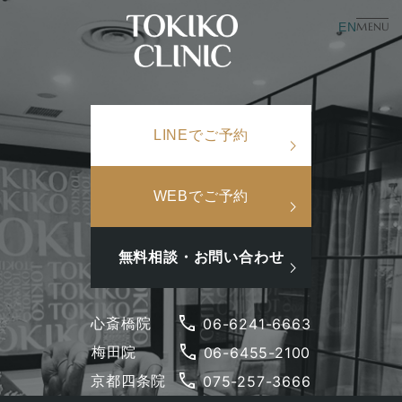
美容皮膚科
美容内科
EN
MENU
×
TOP
/
美容コラム
/
顔の脂がすごい…皮脂にお悩みの方へ
検索ワード
LINEでご予約
検
search
顔の脂がすごい…皮脂に
索
お悩みの方へ
人気ワード
WEBでご予約
#美肌
#インナーケア
#アンチエイジング
#点滴
#ホルモン補充
#メンズ肌
#ニキビ跡
2023.01.12
更新日：
2026.01.13
美肌
無料相談・お問い合わせ
phone
06-6241-6663
心斎橋院
phone
06-6455-2100
梅田院
閉じる
phone
075-257-3666
京都四条院