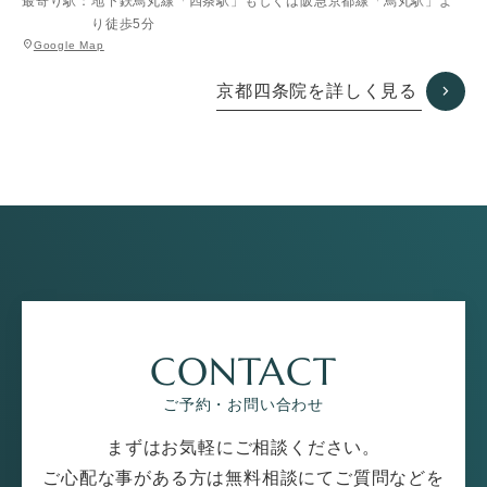
最寄り駅：
地下鉄烏丸線「四条駅」もしくは阪急京都線「烏丸駅」よ
り徒歩5分
グ
location_on
Google Map
ル
ー
京都四条院を詳しく見る
プ
リ
ン
ク
CONTACT
ご予約・お問い合わせ
まずはお気軽にご相談ください。
ご心配な事がある方は無料相談にてご質問などを