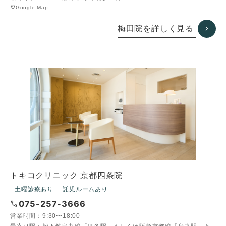
グ
location_on
Google Map
ル
ー
梅田院を詳しく見る
プ
リ
ン
ク
トキコクリニック 京都四条院
土曜診療あり
託児ルームあり
call
075-257-3666
営業時間：
9:30〜18:00