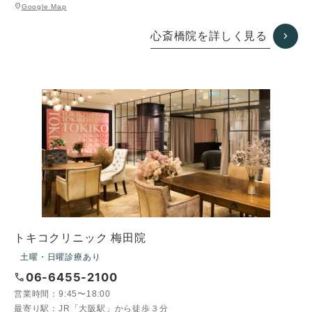
グ
location_on
Google Map
ル
ー
心斎橋院を詳しく見る
プ
リ
ン
ク
トキコクリニック 梅田院
土曜・日曜診療あり
call
06-6455-2100
営業時間：
9:45〜18:00
最寄り駅：
JR「大阪駅」から徒歩３分