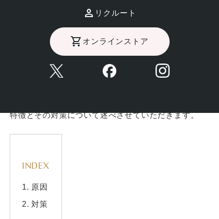
しかし、皮脂が多すぎることで様々な肌トラブルが引
リクルート
き起こされることもまた事実です。
オンラインストア
皮脂の分泌が過剰になるとニキビや脂漏性湿疹などの
皮膚疾患を引き起こすだけでなく、化粧ノリが悪くな
ったり化粧のもちも悪くなります。
この記事では顔の皮脂の過剰分泌の理由、年代ごとの
特徴とその対策について述べさせていただきます。
INDEX
原因
対策