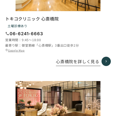
トキコクリニック 心斎橋院
土曜診療あり
call
06-6241-6663
営業時間：
9:45〜18:00
最寄り駅：
御堂筋線「心斎橋駅」3番出口徒歩2分
グ
Google Map
location_on
ル
ー
心斎橋院を詳しく見る
プ
リ
ン
ク