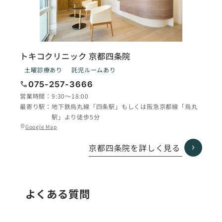
トキコクリニック 京都四条院
土曜診療あり
託児ルームあり
call
075-257-3666
営業時間：
9:30〜18:00
最寄り駅：
地下鉄烏丸線「四条駅」もしくは阪急京都線「烏丸
駅」より徒歩5分
グ
Google Map
location_on
ル
ー
京都四条院を詳しく見る
プ
リ
ン
ク
よくある質問