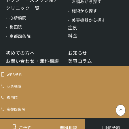
お悩みから探す
クリニック一覧
施術から探す
心斎橋院
美容機器から探す
梅田院
症例
料金
京都四条院
初めての方へ
お知らせ
お問い合わせ・無料相談
美容コラム
WEB予約
リクルート
WEB予約
LINE予約
心斎橋院
梅田院
トキコクリニック認定再生医療等委員会
コンテンツ制作ポリシー
医療機関ホームページガイドライン
プライバシーポリシー
京都四条院
keyboard_control_key
ご予約
無料相談
LINE予約