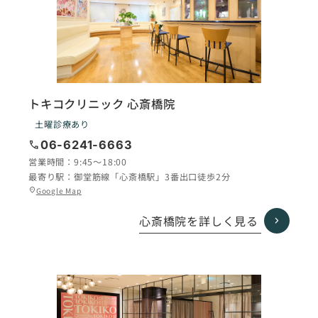
トキコクリニック 心斎橋院
土曜診療あり
call
06-6241-6663
営業時間：
9:45〜18:00
最寄り駅：
御堂筋線「心斎橋駅」3番出口徒歩2分
グ
Google Map
location_on
ル
ー
心斎橋院を詳しく見る
プ
リ
ン
ク