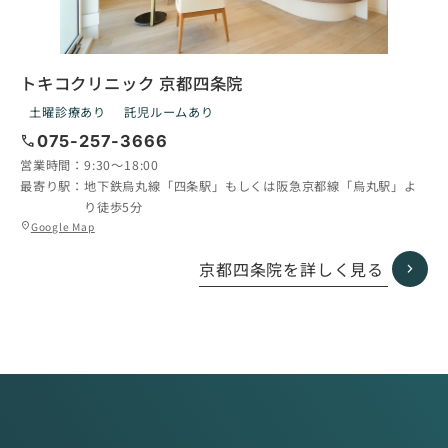
トキコクリニック 京都四条院
土曜診療あり
託児ルームあり
call
075-257-3666
営業時間：
9:30〜18:00
最寄り駅：
地下鉄烏丸線「四条駅」もしくは阪急京都線「烏丸駅」よ
り徒歩5分
グ
Google Map
location_on
ル
ー
京都四条院を詳しく見る
プ
リ
ン
ク