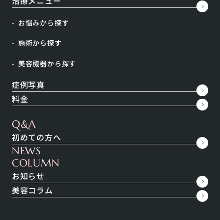
治療メニュー
こんな方におすすめ
処方の例
お悩みから探す
料金
よくある質問
施術から探す
美容機器から探す
症例写真
こんな方におすすめ
料金
花粉症
Q&A
便秘
初めての方へ
アトピー性皮膚炎
NEWS
ニキビ
COLUMN
シミ
お知らせ
冷え症
美容コラム
更年期障害
風邪