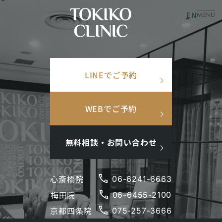
EN
美容皮膚科
美容内科
MENU
×
TOP
/
施術メニュー
/
漢方について
検索ワード
LINEでご予約
検
search
漢方について
索
人気ワード
インナーケア
ニキビ
乾燥・赤み
美肌
WEBでご予約
#美肌
#インナーケア
#アンチエイジング
#点滴
#ホルモン補充
#メンズ肌
#ニキビ跡
無料相談・お問い合わせ
phone
西洋医学の薬とは違ったアプローチで症状を改善
心斎橋院
06-6241-6663
phone
梅田院
閉じる
06-6455-2100
phone
京都四条院
075-257-3666