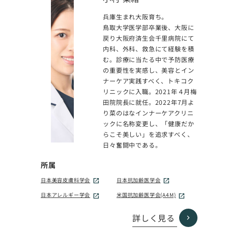
兵庫生まれ大阪育ち。
鳥取大学医学部卒業後、大阪に
戻り大阪府済生会千里病院にて
内科、外科、救急にて経験を積
む。診療に当たる中で予防医療
の重要性を実感し、美容とイン
ナーケア実践すべく、トキコク
リニックに入職。2021年４月梅
田院院長に就任。2022年7月よ
り菜のはなインナーケアクリニ
ックに名称変更し、「健康だか
らこそ美しい」を追求すべく、
日々奮闘中である。
所属
日本美容皮膚科学会
日本抗加齢医学会
日本アレルギー学会
米国抗加齢医学会(A4M)
詳しく見る