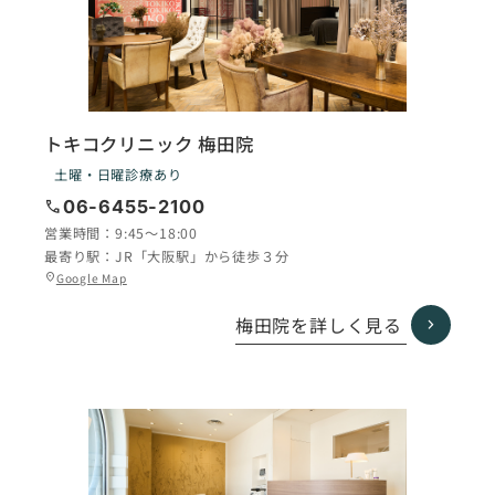
トキコクリニック 梅田院
土曜・日曜診療あり
call
06-6455-2100
営業時間：
9:45〜18:00
最寄り駅：
JR「大阪駅」から徒歩３分
グ
Google Map
location_on
ル
ー
梅田院を詳しく見る
プ
リ
ン
ク