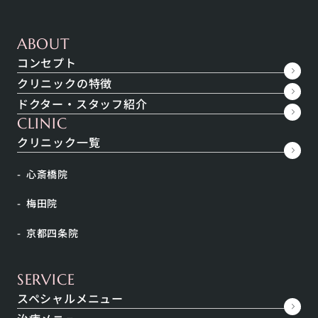
漢方とは
漢方医学では、病気とは人の身体や心の調和が乱れて
ABOUT
いる状態と考えています。
コンセプト
したがって病気の治療とは、調和を取り戻すことで
クリニックの特徴
す。
ドクター・スタッフ紹介
どこが乱れているのか判断することが重要です。
CLINIC
ですから、同じ病気でも身体の状態や症状によって、
クリニック一覧
選択する漢方薬は異なります。
心斎橋院
100種類以上の漢方薬の中から、ベストな調合を選び
出すのです。
梅田院
改善まで時間がかかることもありますが、風邪や胃
京都四条院
痛、下痢など急性の症状に対しては西洋薬より速効性
があることも。
SERVICE
スペシャルメニュー