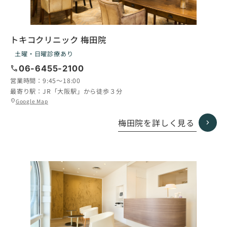
トキコクリニック 梅田院
土曜・日曜診療あり
call
06-6455-2100
営業時間：
9:45〜18:00
最寄り駅：
JR「大阪駅」から徒歩３分
グ
Google Map
location_on
ル
ー
梅田院を詳しく見る
プ
リ
ン
ク