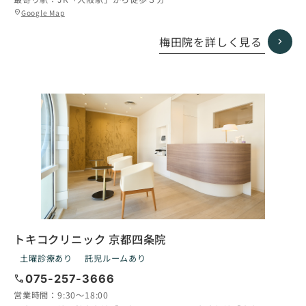
グ
Google Map
location_on
ル
ー
梅田院を詳しく見る
プ
リ
ン
ク
トキコクリニック 京都四条院
土曜診療あり
託児ルームあり
call
075-257-3666
営業時間：
9:30〜18:00