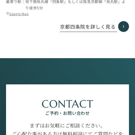
最寄り駅：
地下鉄烏丸線「四条駅」もしくは阪急京都線「烏丸駅」よ
り徒歩5分
グ
Google Map
location_on
ル
ー
京都四条院を詳しく見る
プ
リ
ン
ク
CONTACT
ご予約・お問い合わせ
まずはお気軽にご相談ください。
ご心配な事がある方は無料相談にてご質問などを