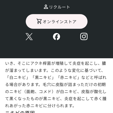
ニキビって何？原因は？
リクルート
ニキビとは
オンラインストア
ニキビは俗称であり、医学的な名称としては「尋常性
痤瘡」といいます。ニキビは皮脂腺が発達し、皮脂分
泌が増加、何らかの原因で毛穴から皮脂がスムーズに
排出されず、毛穴に皮脂が詰まってしまうことから始
まります。皮脂は空気に触れることで次第に酸化して
いき、そこにアクネ桿菌が増殖して炎症を起こし、膿
が溜まってしまいます。このような変化に基づいて、
「白ニキビ」「黒ニキビ」「赤ニキビ」などと呼ばれ
る場合があります。毛穴に皮脂が詰まっただけの初期
のニキビ（面皰、コメド）が白ニキビ、皮脂が酸化し
て黒くなったものが黒ニキビ、炎症を起こして赤く腫
れあがった赤ニキビに分けられます。
ニキビの原因