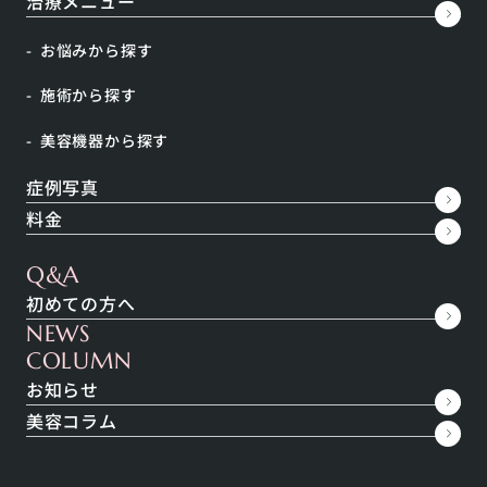
治療メニュー
この記事ではニキビの原因と、そのメカニズムについ
お悩みから探す
て解説しています。是非ご覧ください。
施術から探す
美容機器から探す
INDEX
症例写真
ニキビって何？原因は？
料金
ニキビができやすくなる生活習慣
Q&A
ニキビ予防
初めての方へ
ニキビを治療しなかったらどうなるの？
NEWS
COLUMN
まとめ
お知らせ
美容コラム