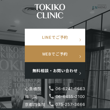
EN
美容皮膚科
美容内科
MENU
×
TOP
/
美容コラム
/
ニキビの原因とメカニズム
検索ワード
LINEでご予約
検
search
ニキビの原因とメカニズ
索
ム
人気ワード
WEBでご予約
#美肌
#インナーケア
#アンチエイジング
#点滴
#ホルモン補充
#メンズ肌
#ニキビ跡
2023.04.08
更新日：
2026.01.05
ニキビ
無料相談・お問い合わせ
phone
心斎橋院
06-6241-6663
phone
梅田院
閉じる
06-6455-2100
phone
京都四条院
075-257-3666