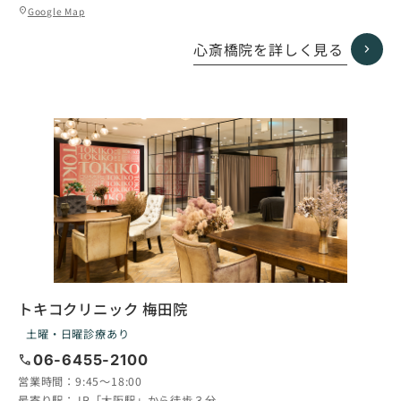
グ
Google Map
location_on
ル
ー
心斎橋院を詳しく見る
プ
リ
ン
ク
トキコクリニック 梅田院
土曜・日曜診療あり
call
06-6455-2100
営業時間：
9:45〜18:00
最寄り駅：
JR「大阪駅」から徒歩３分