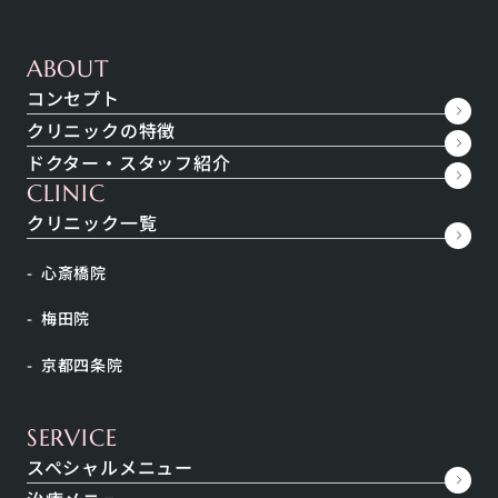
ABOUT
コンセプト
クリニックの特徴
ドクター・スタッフ紹介
CLINIC
クリニック一覧
心斎橋院
梅田院
京都四条院
ニキビに悩む方は非常に多いです。一説によると6割
から8割の人がニキビに悩んだ経験があると言われて
います。
SERVICE
ニキビはたった一つの原因でできるわけではありませ
スペシャルメニュー
ん。複数の原因が絡み合ってできます。