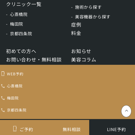
クリニック一覧
施術から探す
心斎橋院
美容機器から探す
梅田院
症例
料金
京都四条院
初めての方へ
お知らせ
お問い合わせ・無料相談
美容コラム
WEB予約
リクルート
WEB予約
LINE予約
心斎橋院
梅田院
トキコクリニック認定再生医療等委員会
コンテンツ制作ポリシー
医療機関ホームページガイドライン
プライバシーポリシー
京都四条院
keyboard_control_key
ご予約
無料相談
LINE予約
Copyright © 2025 トキコクリニック All Rights Reserved.