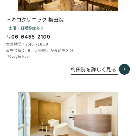
トキコクリニック 梅田院
土曜・日曜診療あり
call
06-6455-2100
営業時間：
9:45〜18:00
最寄り駅：
JR「大阪駅」から徒歩３分
グ
Google Map
location_on
ル
ー
梅田院を詳しく見る
プ
リ
ン
ク