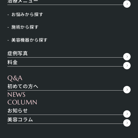
治療メニュー
かといってそのまま放置していては、どんどん自分に
自信が持てなくなってしまいますよね。
お悩みから探す
施術から探す
今回は、そばかすを自力で消す方法はあるのか、色々
な方法を探っていきます。併せて、確実に消すための
美容機器から探す
おすすめ治療法も紹介します。
症例写真
料金
そばかすとは？
Q&A
初めての方へ
NEWS
COLUMN
お知らせ
美容コラム