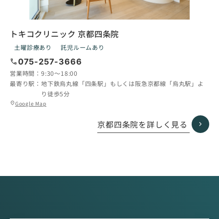
トキコクリニック 京都四条院
土曜診療あり
託児ルームあり
call
075-257-3666
営業時間：
9:30〜18:00
最寄り駅：
地下鉄烏丸線「四条駅」もしくは阪急京都線「烏丸駅」よ
り徒歩5分
グ
Google Map
location_on
ル
ー
京都四条院を詳しく見る
プ
リ
ン
ク