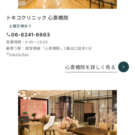
トキコクリニック 心斎橋院
土曜診療あり
call
06-6241-6663
営業時間：
9:45〜18:00
最寄り駅：
御堂筋線「心斎橋駅」3番出口徒歩2分
グ
Google Map
location_on
ル
ー
心斎橋院を詳しく見る
プ
リ
ン
ク