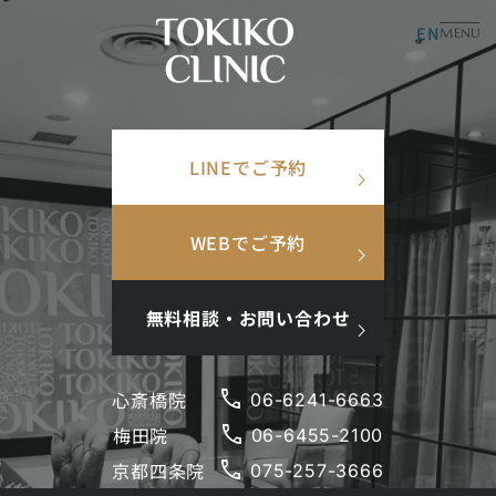
EN
美容皮膚科
美容内科
MENU
×
TOP
/
美容コラム
/
そばかすを自力で消す方法はある？確実に消すためのおすすめ
の治療法を紹介
検索ワード
LINEでご予約
検
search
索
そばかすを自力で消す方
人気ワード
WEBでご予約
法はある？確実に消すた
#美肌
#インナーケア
#アンチエイジング
#点滴
めのおすすめの治療法を
#ホルモン補充
#メンズ肌
#ニキビ跡
無料相談・お問い合わせ
紹介
phone
心斎橋院
06-6241-6663
2021.04.07
更新日：
2026.03.02
そばかす
phone
梅田院
閉じる
06-6455-2100
phone
京都四条院
075-257-3666