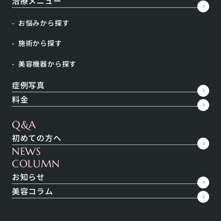
治療メニュー
診療時間
月
火
水
木
金
土
日
祝
お悩みから探す
9:45～
〇
〇
〇
〇
〇
〇
休
休
18:00
施術から探す
当クリニックは完全予約制のため事前にご予約をお願いいたします。
美容機器から探す
日曜日・祝祭日は休診日です。
症例写真
料金
心斎橋院のドクター・スタッフ
Q&A
初めての方へ
NEWS
COLUMN
お知らせ
美容コラム
トキコクリニック総院長
心斎橋院 院長