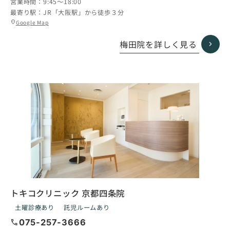
営業時間：
9:45〜18:00
最寄り駅：
JR「大阪駅」から徒歩３分
グ
Google Map
location_on
ル
ー
梅田院を詳しく見る
プ
リ
ン
ク
トキコクリニック 京都四条院
土曜診療あり
託児ルームあり
call
075-257-3666