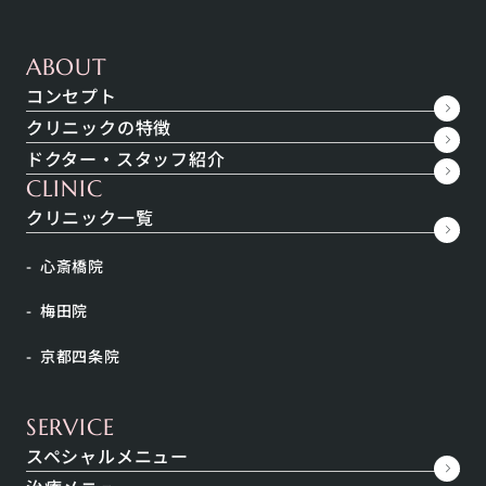
クリニックの概要
ABOUT
コンセプト
クリニックの特徴
住所
〒542-0081 大阪府大阪市中央区南船場４丁目
ドクター・スタッフ紹介
７番6号 心斎橋中央ビル6F
グ
Google Map
location_on
CLINIC
ル
クリニック一覧
ー
プ
最寄り駅
御堂筋線「心斎橋駅」3番出口より徒歩2分
リ
心斎橋院
ン
ク
電話番号
call
06-6241-6663
梅田院
京都四条院
診療時間
SERVICE
スペシャルメニュー