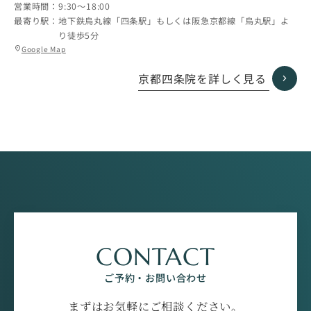
営業時間：
9:30〜18:00
最寄り駅：
地下鉄烏丸線「四条駅」もしくは阪急京都線「烏丸駅」よ
り徒歩5分
グ
Google Map
location_on
ル
ー
京都四条院を詳しく見る
プ
リ
ン
ク
CONTACT
ご予約・お問い合わせ
まずはお気軽にご相談ください。