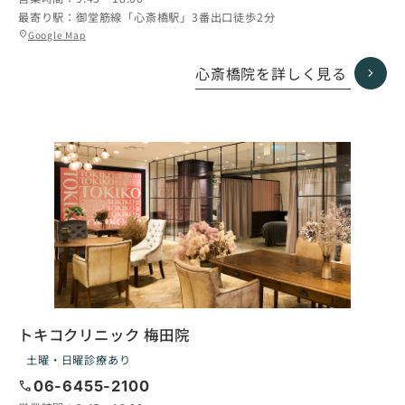
最寄り駅：
御堂筋線「心斎橋駅」3番出口徒歩2分
グ
Google Map
location_on
ル
ー
心斎橋院を詳しく見る
プ
リ
ン
ク
トキコクリニック 梅田院
土曜・日曜診療あり
call
06-6455-2100