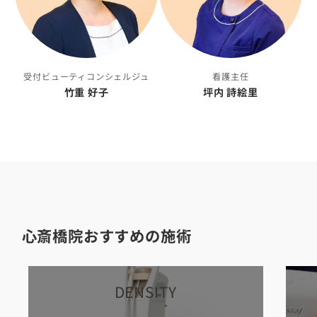
受付ビューティコンシェルジュ
看護主任
竹重 好子
坪内 詩絵里
心斎橋院おすすめの施術
カ
カ
DENSITY
バ
バ