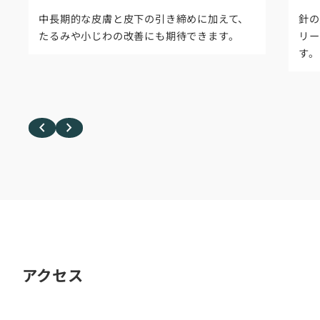
ー
ー
中長期的な皮膚と皮下の引き締めに加えて、
針の
リ
リ
たるみや小じわの改善にも期待できます。
リー
ン
ン
す。
ク
ク
アクセス