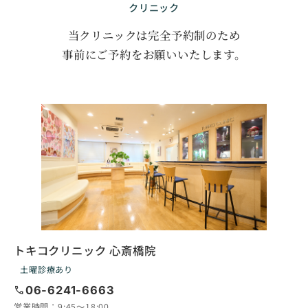
クリニック
当クリニックは完全予約制のため
事前にご予約をお願いいたします。
トキコクリニック 心斎橋院
土曜診療あり
call
06-6241-6663
営業時間：
9:45〜18:00