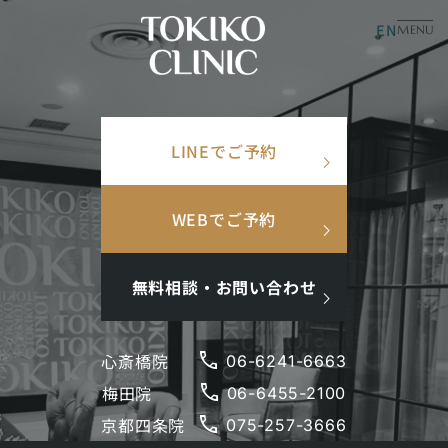
EN
美容皮膚科
美容内科
MENU
×
TOP
/
クリニック一覧
/
トキコクリニック 心斎橋院
検索ワード
LINEでご予約
検
search
心斎橋の美容皮膚・美容内科・インナーケア
索
トキコクリニック 心斎橋院
人気ワード
WEBでご予約
#美肌
#インナーケア
#アンチエイジング
#点滴
#ホルモン補充
#メンズ肌
#ニキビ跡
無料相談・お問い合わせ
phone
心斎橋院
06-6241-6663
phone
梅田院
閉じる
06-6455-2100
phone
京都四条院
075-257-3666