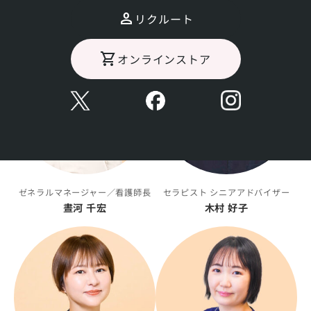
小村 十樹子
渡邉 麻耶
リクルート
オンラインストア
ゼネラルマネージャー／看護師長
セラピスト シニアアドバイザー
晝河 千宏
木村 好子