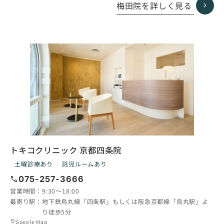
ー
梅田院を詳しく見る
プ
リ
ン
ク
トキコクリニック 京都四条院
土曜診療あり
託児ルームあり
call
075-257-3666
営業時間：
9:30〜18:00
最寄り駅：
地下鉄烏丸線「四条駅」もしくは阪急京都線「烏丸駅」よ
り徒歩5分
グ
Google Map
location_on