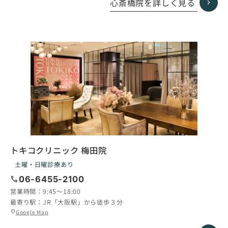
心斎橋院を詳しく見る
プ
リ
ン
ク
トキコクリニック 梅田院
土曜・日曜診療あり
call
06-6455-2100
営業時間：
9:45〜18:00
最寄り駅：
JR「大阪駅」から徒歩３分
グ
Google Map
location_on
ル