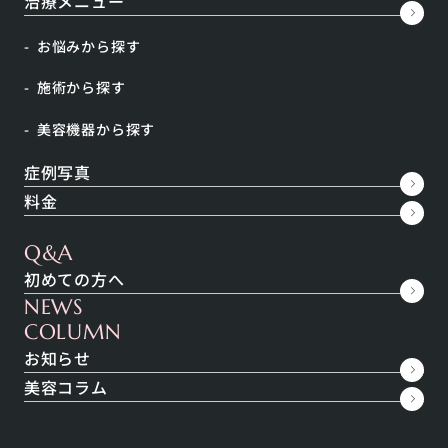
治療メニュー
PRPとは
お悩みから探す
なぜPRPは効果あるの？
施術から探す
気になるPRPの費用は？
PRP療法の目の下への効果はどうなの？
美容機器から探す
PRP療法が大阪で受けられるクリニックは？
症例写真
料金
Q&A
初めての方へ
PRPとは
NEWS
COLUMN
PRPとは日本語で
多血小板血漿
、英語でplatelet rich
お知らせ
plasma と言い、英語の名前を略してPRPと呼ばれて
美容コラム
います。
関節の炎症を治療するために整形外科領域で用いられ