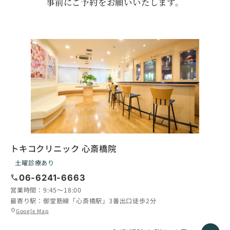
事前にご予約をお願いいたします。
トキコクリニック 心斎橋院
土曜診療あり
call
06-6241-6663
営業時間：
9:45〜18:00
最寄り駅：
御堂筋線「心斎橋駅」3番出口徒歩2分
グ
Google Map
location_on
ル
ー