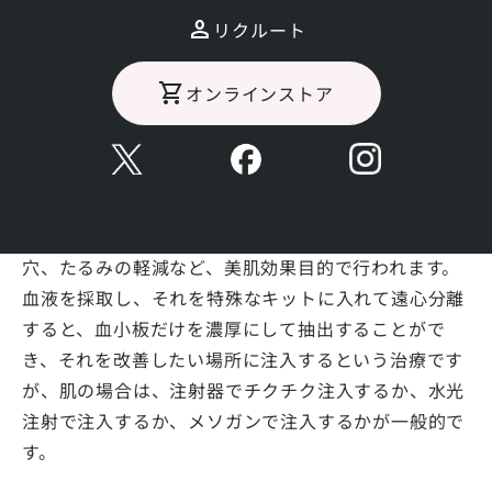
ていますが、アンチエイジング、美肌目的に美容医療
リクルート
で使われることも多い再生医療の一種です。
メジャーリーガーの田中将大選手が肘の治療でPRPを
オンラインストア
受けたことは有名ですが、大谷翔平選手も受けたこと
があるそうです。田中選手は効果があったけど、大谷
選手は効果がなかったそうで、効果には個人差がある
ことがわかります。
美容医療のジャンルでは、小じわの改善、乾燥、毛
穴、たるみの軽減など、美肌効果目的で行われます。
血液を採取し、それを特殊なキットに入れて遠心分離
すると、血小板だけを濃厚にして抽出することがで
き、それを改善したい場所に注入するという治療です
が、肌の場合は、注射器でチクチク注入するか、水光
注射で注入するか、メソガンで注入するかが一般的で
す。