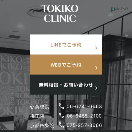
EN
美容皮膚科
美容内科
MENU
×
TOP
/
美容コラム
/
PRP療法ってどんな治療なの？安全性や効果を医師が詳しく解
説します
検索ワード
LINEでご予約
検
search
索
PRP療法ってどんな治療
人気ワード
WEBでご予約
なの？安全性や効果を医
#美肌
#インナーケア
#アンチエイジング
#点滴
師が詳しく解説します
#ホルモン補充
#メンズ肌
#ニキビ跡
無料相談・お問い合わせ
2023.03.10
更新日：
2026.01.05
phone
心斎橋院
06-6241-6663
シワ
たるみ
毛穴
phone
梅田院
閉じる
06-6455-2100
phone
京都四条院
075-257-3666