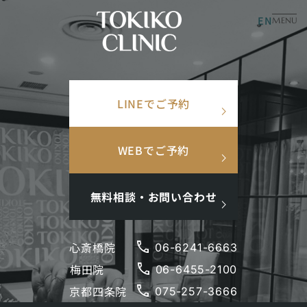
EN
美容皮膚科
美容内科
MENU
×
TOP
/
美容コラム
/
紫外線で体がサビる⁉体を守る抗酸化作用を高める方法とは！
検索ワード
LINEでご予約
検
search
紫外線で体がサビる⁉体を
索
守る抗酸化作用を高める
人気ワード
WEBでご予約
#美肌
#インナーケア
#アンチエイジング
#点滴
方法とは！
#ホルモン補充
#メンズ肌
#ニキビ跡
無料相談・お問い合わせ
2023.08.25
更新日：
2026.01.05
美白
美肌
phone
心斎橋院
06-6241-6663
phone
梅田院
閉じる
06-6455-2100
phone
京都四条院
075-257-3666