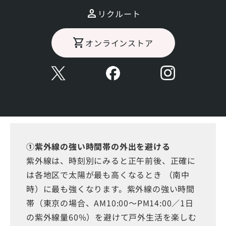
環境省の「紫外線環境保健マニュアル」
リクルート
オンラインストア
1998年に母子手帳から日光浴を勧める内容が削除さ
れ、現在は「外気浴」という表示に変更されました。
環境省の「紫外線環境保健マニュアル」でも、紫外線
の予防方法が提唱されています。
＜
紫外線環境保健マニュアル
2020 ＞
①紫外線の強い時間帯の外出を避ける
紫外線は、時刻別にみると正午前後、正確に
は各地区で太陽が最も高くなるとき （南中
時）に最も強くなります。紫外線の強い時間
帯（東京の場合、AM10:00～PM14:00／1日
の紫外線量60%）を避けて戸外生活を楽しむ