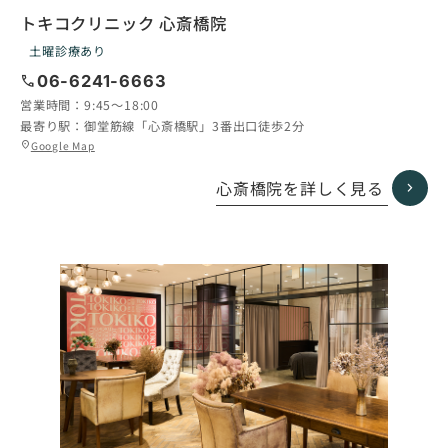
トキコクリニック 心斎橋院
土曜診療あり
call
06-6241-6663
営業時間：
9:45〜18:00
最寄り駅：
御堂筋線「心斎橋駅」3番出口徒歩2分
グ
Google Map
location_on
ル
ー
心斎橋院を詳しく見る
プ
リ
ン
ク