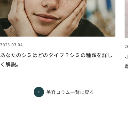
2023.03.04
2
あなたのシミはどのタイプ？シミの種類を詳し
く解説。
美容コラム一覧に戻る