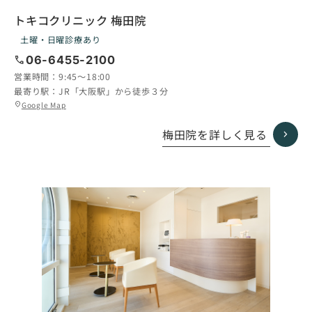
トキコクリニック 梅田院
土曜・日曜診療あり
call
06-6455-2100
営業時間：
9:45〜18:00
最寄り駅：
JR「大阪駅」から徒歩３分
グ
Google Map
location_on
ル
ー
梅田院を詳しく見る
プ
リ
ン
ク