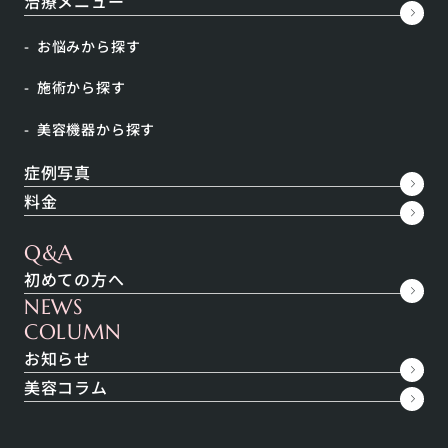
治療メニュー
な細胞を傷つけてしまいます。
お悩みから探す
今回は、紫外線の体に対する悪影響と、それに対峙す
施術から探す
る抗酸化作用と対策についてお伝えします。
美容機器から探す
症例写真
INDEX
料金
環境省の「紫外線環境保健マニュアル」
Q&A
なぜ紫外線の影響が問題なのか
初めての方へ
NEWS
悪さをする原因は活性酸素
COLUMN
まとめ
お知らせ
美容コラム