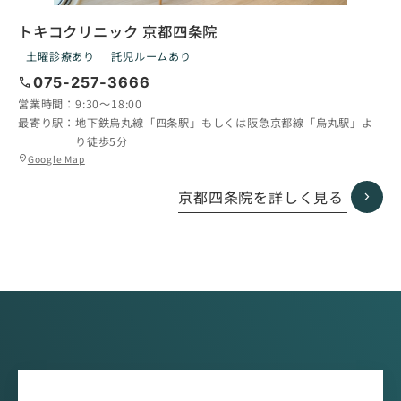
トキコクリニック 京都四条院
土曜診療あり
託児ルームあり
call
075-257-3666
営業時間：
9:30〜18:00
最寄り駅：
地下鉄烏丸線「四条駅」もしくは阪急京都線「烏丸駅」よ
り徒歩5分
グ
Google Map
location_on
ル
ー
京都四条院を詳しく見る
プ
リ
ン
ク